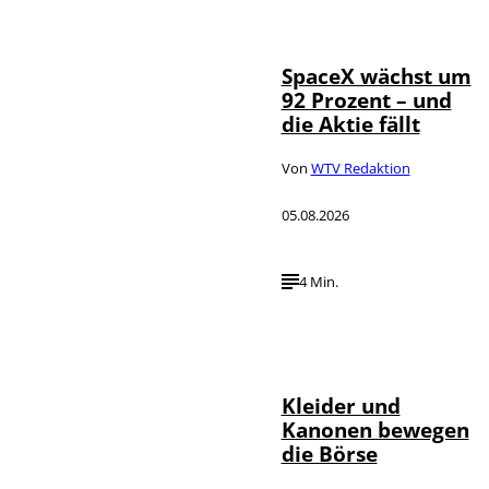
IMAGO / UPI
©
Photo
SpaceX wächst um
92 Prozent – und
die Aktie fällt
Von
WTV Redaktion
05.08.2026
4 Min.
IMAGO / dts
©
Nachrichtenagentur
Kleider und
Kanonen bewegen
die Börse