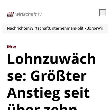
Nachrichten
Wirtschaft
Unternehmen
Politik
Börse
Wisse
Börse
Lohnzuwäch
se: Größter
Anstieg seit
über zehn