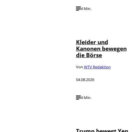
4 Min.
IMAGO / dts
©
Nachrichtenagentur
Kleider und
Kanonen bewegen
die Börse
Von
WTV Redaktion
04.08.2026
4 Min.
IMAGO / Media
©
Punch
Trump bewegt Yen,