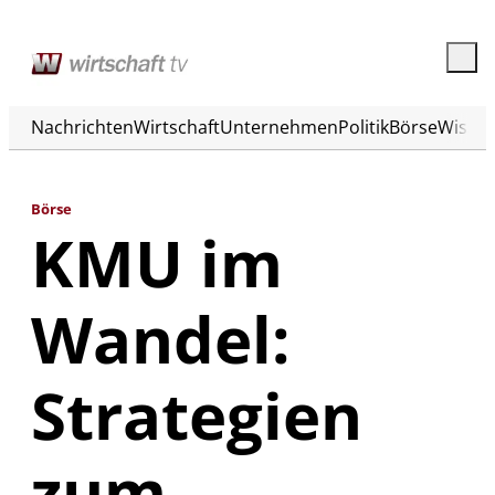
Nachrichten
Wirtschaft
Unternehmen
Politik
Börse
Wisse
Börse
KMU im
Wandel:
Strategien
zum