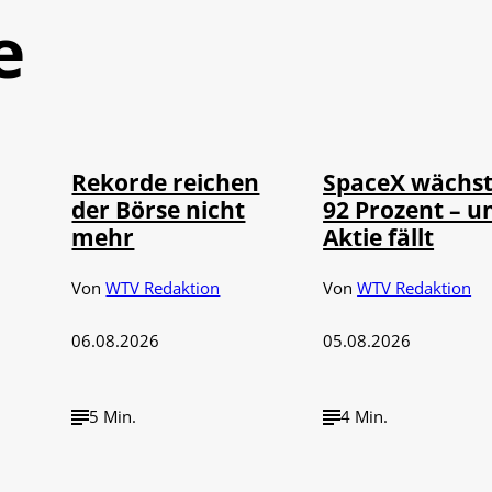
e
©
©
IMAGO / Sylvio Dittrich
IMAGO / UPI Ph
Rekorde reichen
SpaceX wächs
der Börse nicht
92 Prozent – u
mehr
Aktie fällt
Von
WTV Redaktion
Von
WTV Redaktion
06.08.2026
05.08.2026
5 Min.
4 Min.
IMAGO / dts
©
©
Nachrichtenagentur
IMAGO / Media Pu