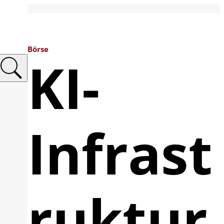
Börse
KI-
Infrast
ruktur