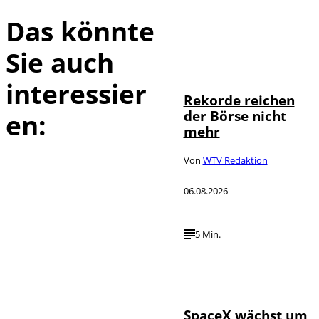
Das könnte
Sie auch
IMAGO / Sylvio
©
Dittrich
interessier
Rekorde reichen
der Börse nicht
en:
mehr
Von
WTV Redaktion
06.08.2026
5 Min.
IMAGO / UPI
©
Photo
SpaceX wächst um