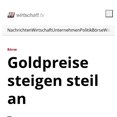
Nachrichten
Wirtschaft
Unternehmen
Politik
Börse
Wisse
Börse
Goldpreise
steigen steil
an