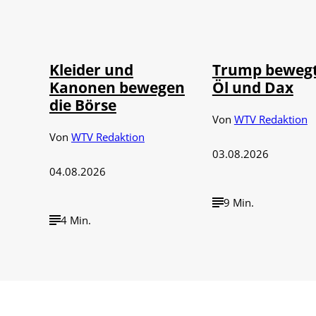
IMAGO / dts
©
©
Nachrichtenagentur
IMAGO / Media P
Kleider und
Trump bewegt
Kanonen bewegen
Öl und Dax
die Börse
Von
WTV Redaktion
Von
WTV Redaktion
03.08.2026
04.08.2026
9 Min.
4 Min.