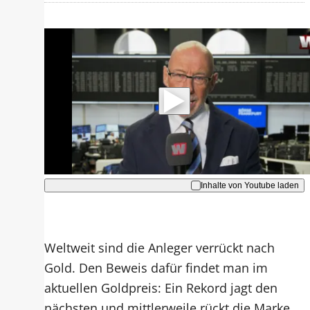
Mit der Wiedergabe dieses Videos
werden Daten an Youtube übertragen.
Hinweise dazu erhalten Sie in der
Datenschutzerklärung
.
Akzeptieren
Inhalte von Youtube laden
Weltweit sind die Anleger verrückt nach
Gold. Den Beweis dafür findet man im
aktuellen Goldpreis: Ein Rekord jagt den
nächsten und mittlerweile rückt die Marke