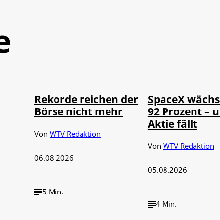
e
©
©
IMAGO / Sylvio Dittrich
IMAGO / UPI P
Rekorde reichen der
SpaceX wächs
Börse nicht mehr
92 Prozent – u
Aktie fällt
Von
WTV Redaktion
Von
WTV Redaktion
06.08.2026
05.08.2026
5 Min.
4 Min.