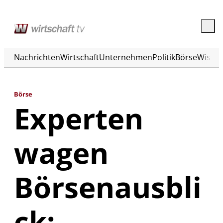
Nachrichten
Wirtschaft
Unternehmen
Politik
Börse
Wisse
Börse
Experten
wagen
Börsenausbli
ck: