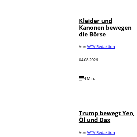
IMAGO / dts
©
Nachrichtenagentur
Kleider und
Kanonen bewegen
die Börse
Von
WTV Redaktion
04.08.2026
4 Min.
IMAGO / Media
©
Punch
Trump bewegt Yen,
Öl und Dax
Von
WTV Redaktion