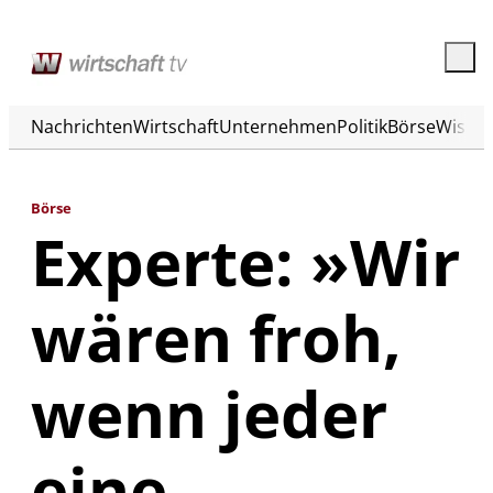
Nachrichten
Wirtschaft
Unternehmen
Politik
Börse
Wisse
Börse
Experte: »Wir
wären froh,
wenn jeder
eine