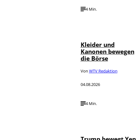
4 Min.
IMAGO / dts
©
Nachrichtenagentur
Kleider und
Kanonen bewegen
die Börse
Von
WTV Redaktion
04.08.2026
4 Min.
IMAGO / Media
©
Punch
Trump bewegt Yen,