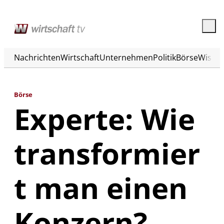
Nachrichten
Wirtschaft
Unternehmen
Politik
Börse
Wisse
Börse
Experte: Wie
transformier
t man einen
Konzern?