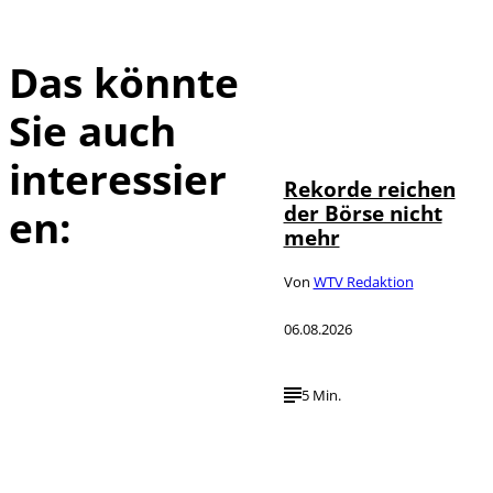
Das könnte
Sie auch
IMAGO / Sylvio
©
Dittrich
interessier
Rekorde reichen
der Börse nicht
en:
mehr
Von
WTV Redaktion
06.08.2026
5 Min.
IMAGO / UPI
©
Photo