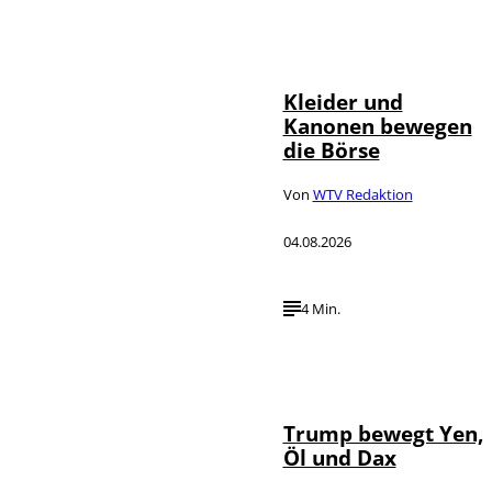
IMAGO / dts
©
Nachrichtenagentur
Kleider und
Kanonen bewegen
die Börse
Von
WTV Redaktion
04.08.2026
4 Min.
IMAGO / Media
©
Punch
Trump bewegt Yen,
Öl und Dax