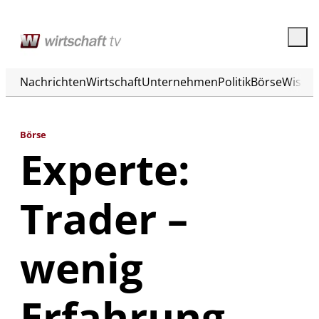
Nachrichten
Wirtschaft
Unternehmen
Politik
Börse
Wisse
Börse
Experte:
Trader –
wenig
Erfahrung