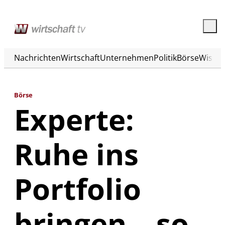
Nachrichten
Wirtschaft
Unternehmen
Politik
Börse
Wisse
Börse
Experte:
Ruhe ins
Portfolio
bringen – so