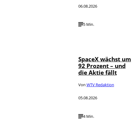
06.08.2026
5 Min.
IMAGO / UPI
©
Photo
SpaceX wächst um
92 Prozent – und
die Aktie fällt
Von
WTV Redaktion
05.08.2026
4 Min.
IMAGO / dts
©
Nachrichtenagentur