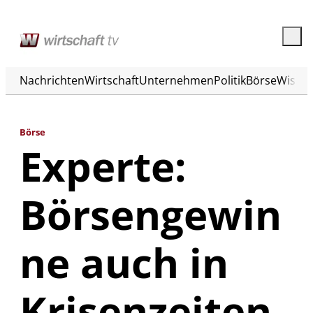
Nachrichten
Wirtschaft
Unternehmen
Politik
Börse
Wisse
Börse
Experte:
Börsengewin
ne auch in
Krisenzeiten