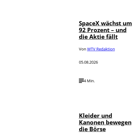
IMAGO / UPI
©
Photo
SpaceX wächst um
92 Prozent – und
die Aktie fällt
Von
WTV Redaktion
05.08.2026
4 Min.
IMAGO / dts
©
Nachrichtenagentur
Kleider und
Kanonen bewegen
die Börse