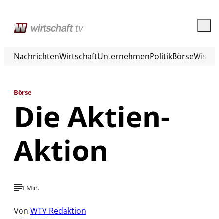
Nachrichten
Wirtschaft
Unternehmen
Politik
Börse
Wisse
Börse
Die Aktien-
Aktion
1 Min.
Von
WTV Redaktion