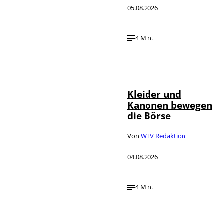
05.08.2026
4 Min.
IMAGO / dts
©
Nachrichtenagentur
Kleider und
Kanonen bewegen
die Börse
Von
WTV Redaktion
04.08.2026
4 Min.
IMAGO / Media
©
Punch