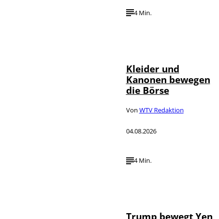
4 Min.
IMAGO / dts
©
Nachrichtenagentur
Kleider und
Kanonen bewegen
die Börse
Von
WTV Redaktion
04.08.2026
4 Min.
IMAGO / Media
©
Punch
Trump bewegt Yen,