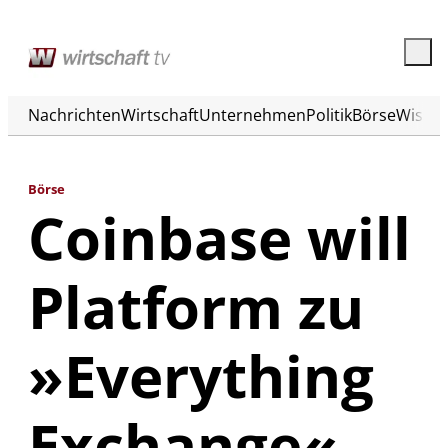
Nachrichten
Wirtschaft
Unternehmen
Politik
Börse
Wisse
Börse
Coinbase will
Platform zu
»Everything
Exchange«