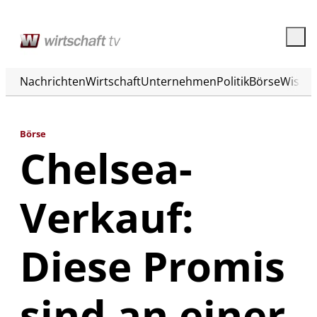
Nachrichten
Wirtschaft
Unternehmen
Politik
Börse
Wisse
Börse
Chelsea-
Verkauf:
Diese Promis
sind an einer