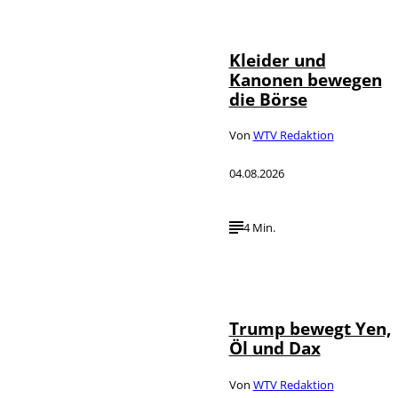
IMAGO / dts
©
Nachrichtenagentur
Kleider und
Kanonen bewegen
die Börse
Von
WTV Redaktion
04.08.2026
4 Min.
IMAGO / Media
©
Punch
Trump bewegt Yen,
Öl und Dax
Von
WTV Redaktion