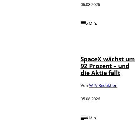
06.08.2026
5 Min.
IMAGO / UPI
©
Photo
SpaceX wächst um
92 Prozent – und
die Aktie fällt
Von
WTV Redaktion
05.08.2026
4 Min.
IMAGO / dts
©
Nachrichtenagentur