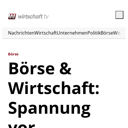
Nachrichten
Wirtschaft
Unternehmen
Politik
Börse
Wisse
Börse
Börse &
Wirtschaft:
Spannung
vor