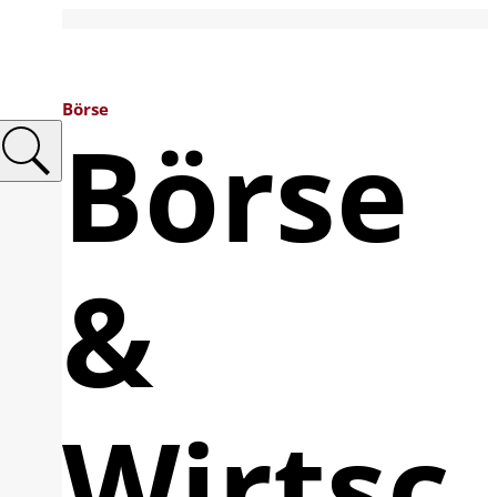
Börse
Börse
&
Wirtsc