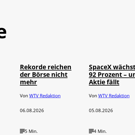
e
©
©
IMAGO / Sylvio Dittrich
IMAGO / UPI Ph
Rekorde reichen
SpaceX wächs
der Börse nicht
92 Prozent – u
mehr
Aktie fällt
Von
WTV Redaktion
Von
WTV Redaktion
06.08.2026
05.08.2026
5 Min.
4 Min.