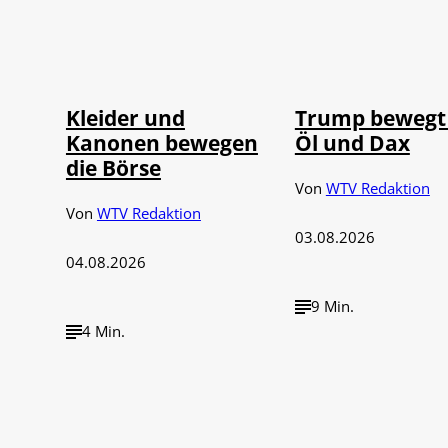
IMAGO / dts
©
©
Nachrichtenagentur
IMAGO / Media Pu
Kleider und
Trump bewegt
Kanonen bewegen
Öl und Dax
die Börse
Von
WTV Redaktion
Von
WTV Redaktion
03.08.2026
04.08.2026
9 Min.
4 Min.