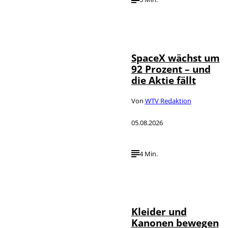
IMAGO / UPI
©
Photo
SpaceX wächst um
92 Prozent – und
die Aktie fällt
Von
WTV Redaktion
05.08.2026
4 Min.
IMAGO / dts
©
Nachrichtenagentur
Kleider und
Kanonen bewegen