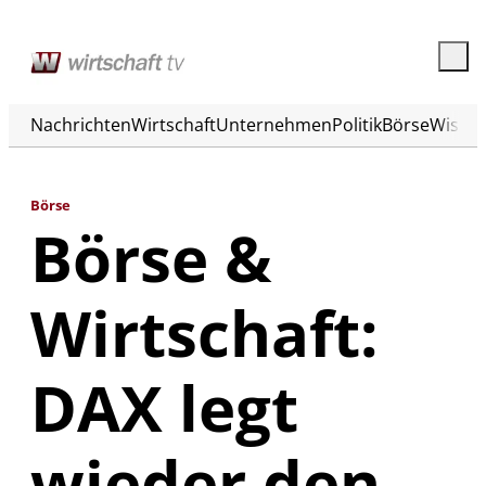
Nachrichten
Wirtschaft
Unternehmen
Politik
Börse
Wisse
Börse
Börse &
Wirtschaft:
DAX legt
wieder den