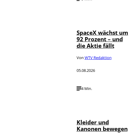
IMAGO / UPI
©
Photo
SpaceX wächst um
92 Prozent – und
die Aktie fällt
Von
WTV Redaktion
05.08.2026
4 Min.
IMAGO / dts
©
Nachrichtenagentur
Kleider und
Kanonen bewegen