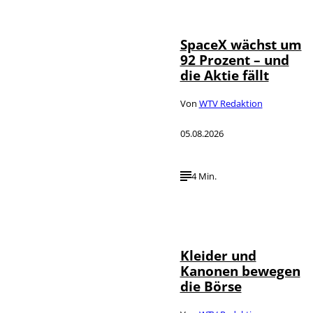
©
Photo
SpaceX wächst um
92 Prozent – und
die Aktie fällt
Von
WTV Redaktion
05.08.2026
4 Min.
IMAGO / dts
©
Nachrichtenagentur
Kleider und
Kanonen bewegen
die Börse