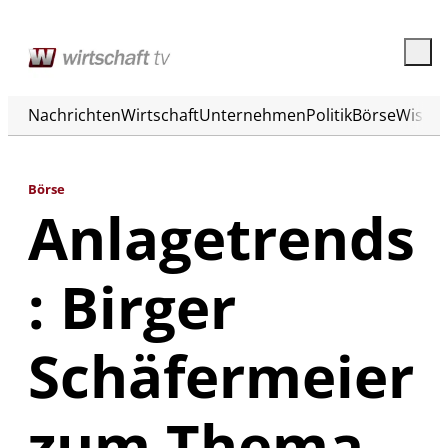
Nachrichten
Wirtschaft
Unternehmen
Politik
Börse
Wisse
Börse
Anlagetrends
: Birger
Schäfermeier
zum Thema