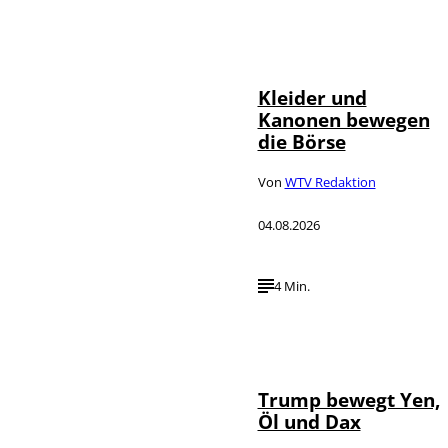
IMAGO / dts
©
Nachrichtenagentur
Kleider und
Kanonen bewegen
die Börse
Von
WTV Redaktion
04.08.2026
4 Min.
IMAGO / Media
©
Punch
Trump bewegt Yen,
Öl und Dax