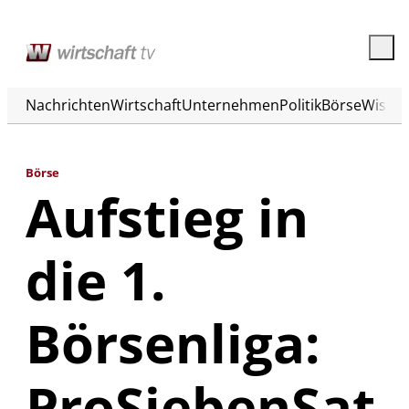
Nachrichten
Wirtschaft
Unternehmen
Politik
Börse
Wisse
Börse
Aufstieg in
die 1.
Börsenliga:
ProSiebenSat