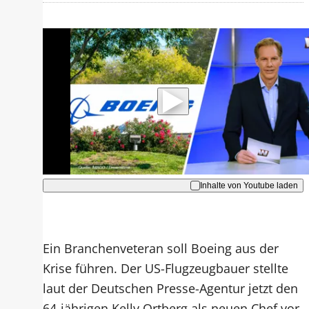
Mit der Wiedergabe dieses Videos
werden Daten an Youtube übertragen.
Hinweise dazu erhalten Sie in der
Datenschutzerklärung
.
Akzeptieren
Inhalte von Youtube laden
Ein Branchenveteran soll Boeing aus der
Krise führen. Der US-Flugzeugbauer stellte
laut der Deutschen Presse-Agentur jetzt den
64-jährigen Kelly Ortberg als neuen Chef vor.