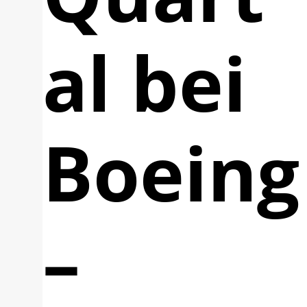
al bei
Boeing
–