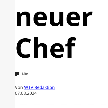
neuer
Chef
1 Min.
Von
WTV Redaktion
07.08.2024